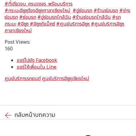
#ที่เดียวจบ_ครบวงจร_พร้อมบริการ
#กระบะอีซูซุต้องอีซูซุศาลาเชียงใหม่
#อู่ซ่อมรถ
#ร้านซ่อมรถ
#ช่าง
ซ่อมรถ
#ซ่อมรถ
#อู่ซ่อมรถใกล้ฉัน
#ร้านซ่อมรถใกล้ฉัน
#รถ
กระบะ
#อีซูซุ
#อีซูซุดีแม็คซ์
#ศูนย์บริการอีซูซุ
#ศูนย์บริการอีซูซุ
ศาลาเชียงใหม่
Post Views:
160
แชร์ไปยัง Facebook
แชร์ให้เพื่อนใน Line
ศูนย์บริการรถยนต์
ศูนย์บริการอีซูซุเชียงใหม่
กลับหน้าบทความ