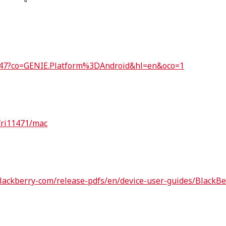
5647?co=GENIE.Platform%3DAndroid&hl=en&oco=1
fri11471/mac
blackberry-com/release-pdfs/en/device-user-guides/BlackBe