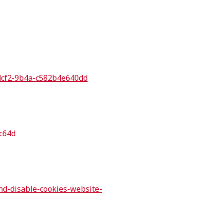
-dcf2-9b4a-c582b4e640dd
c64d
nd-disable-cookies-website-