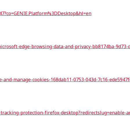
5647?co=GENIE.Platform%3DDesktop&hl=en
microsoft-edge-browsing-data-and-privacy-bb8174ba-9d73
lete-and-manage-cookies-168dab11-0753-043d-7c16-ede5947f
tracking-protection-firefox-desktop?redirectslug=enable-a