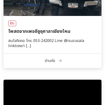
รีวิว
โพสตจากเพจอีซูซุศาลาเชียงใหม
สนใจติดตอ: โทร: 053-242002 Line: @isuzusala
linktr.ee/i […]
อ่านต่อ