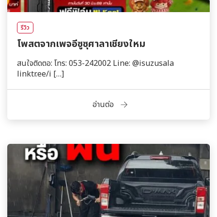
รีวิว
โพสตจากเพจอีซูซุศาลาเชียงใหม
สนใจติดตอ: โทร: 053-242002 Line: @isuzusala
linktr.ee/i […]
อ่านต่อ