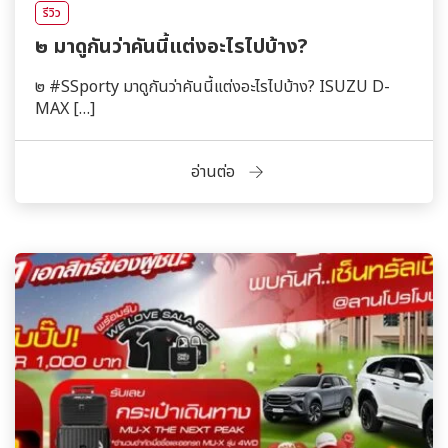
รีวิว
๒ มาดูกันว่าคันนี้แต่งอะไรไปบ้าง?
๒ #SSporty มาดูกันว่าคันนี้แต่งอะไรไปบ้าง? ISUZU D-
MAX […]
อ่านต่อ