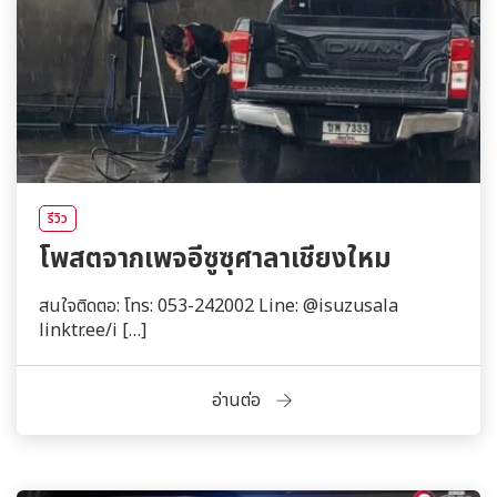
รีวิว
โพสตจากเพจอีซูซุศาลาเชียงใหม
สนใจติดตอ: โทร: 053-242002 Line: @isuzusala
linktr.ee/i […]
อ่านต่อ