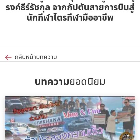
รงค์ธีร์รัชกุล จากกัปตันสายการบิน​สู่
นักกีฬาไตรกีฬามืออาชีพ
กลับหน้าบทความ
บทความ
ยอดนิยม