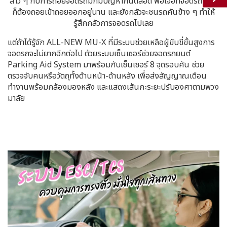
สาว ๆ กับการถอยจอดรถมักมีปัญหากันตลอด พอเจอที่จอดรถทีนึง
ก็ต้องถอยเข้าถอยออกอยู่นาน และยังกลัวจะชนรถคันข้าง ๆ ทำให้
รู้สึกกลัวการจอดรถไปเลย
แต่ถ้าได้รู้จัก ALL-NEW MU-X ที่มีระบบช่วยเหลือผู้ขับขี่ขั้นสูงการ
จอดรถจะไม่ยากอีกต่อไป ด้วยระบบเซ็นเซอร์ช่วยจอดรถยนต์
Parking Aid System มาพร้อมกับเซ็นเซอร์ 8 จุดรอบคัน ช่วย
ตรวจจับคนหรือวัตถุทั้งด้านหน้า-ด้านหลัง เพื่อส่งสัญญาณเตือน
ทำงานพร้อมกล้องมองหลัง และแสดงเส้นกะระยะปรับองศาตามพวง
มาลัย