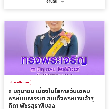
อ่านต่อ
ข่าวสารกิจกรรม
๓ มิถุนายน เนื่องในโอกาสวันเฉลิม
พระชนมพรรษา สมเด็จพระนางเจ้าสุ
ทิดา พัชรสุธาพิมลล