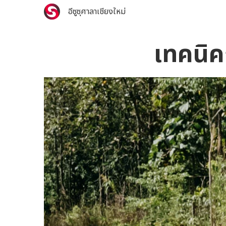
อีซูซุศาลาเชียงใหม่
เทคนิค