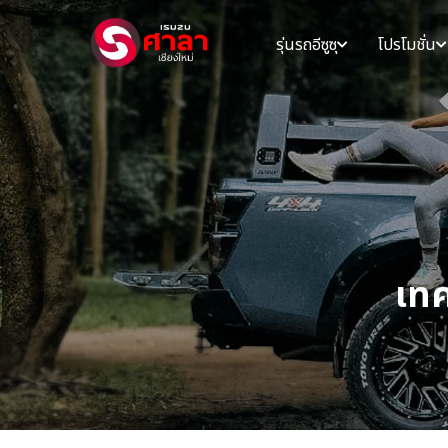
รุ่นรถอีซูซุ
โปรโมชั่น
เทค