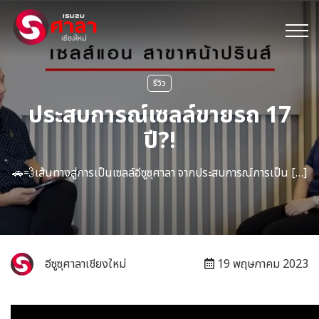
รีวิว
ประสบการณ์เซลล์ขายรถ 17
ปี?!
🚗💨เส้นทางสู่การเป็นเซลล์อีซูซุศาลา จากประสบการณ์การเป็น […]
อีซูซุศาลาเชียงใหม่
19 พฤษภาคม 2023