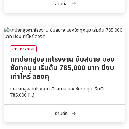
อ่านต่อ
ข่าวสารกิจกรรม
แคปยกสูงจากโรงงาน ขับสบาย มอง
ชัดทุกมุม เริ่มต้น 785,000 บาท มีงบ
เท่าไหร่ ลองคุ
แคปยกสูงจากโรงงาน ขับสบาย มองชัดทุกมุม เริ่มต้น
785,000 […]
อ่านต่อ