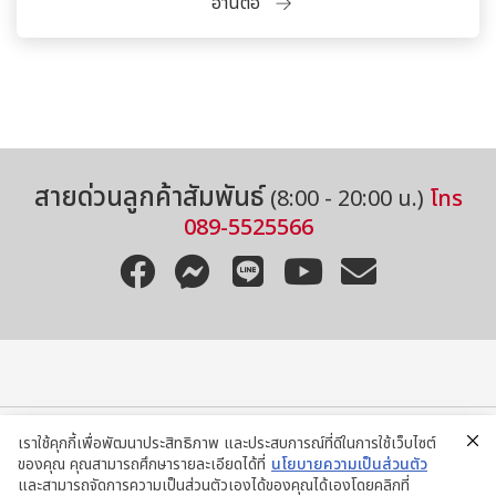
อ่านต่อ
สอบถามข้อมูลเพิ่มเติมได้เลยนะคะ
สายด่วนลูกค้าสัมพันธ์
(8:00 - 20:00 น.)
โทร
089-5525566
โทร
อีเมล
Line
เราใช้คุกกี้เพื่อพัฒนาประสิทธิภาพ และประสบการณ์ที่ดีในการใช้เว็บไซต์
1
ของคุณ คุณสามารถศึกษารายละเอียดได้ที่
นโยบายความเป็นส่วนตัว
ติดต่อสอบถามผ่าน LINE
สอบถามข้อมูลเพิ่มเติมได้เลยนะคะ
และสามารถจัดการความเป็นส่วนตัวเองได้ของคุณได้เองโดยคลิกที่