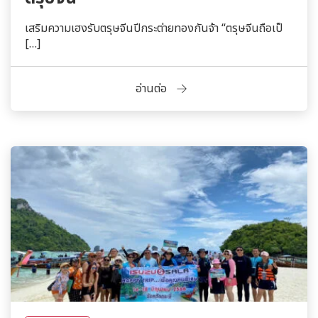
เสริมความเฮงรับตรุษจีนปีกระต่ายทองกันจ้า “ตรุษจีนถือเป็
[…]
อ่านต่อ