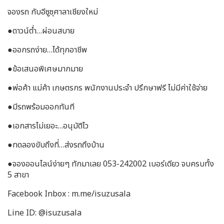
จองรถ กับอีซูซุศาลาเชียงใหม่
●ดาวน์ต่ำ…ผ่อนสบาย
●ออกรถง่าย…ได้ทุกอาชีพ
●ข้อเสนอพิเศษมากมาย
●พ่อค้า แม่ค้า เกษตรกร พนักงานประจำ ปรึกษาฟรี ไม่มีค่าใช้จ่าย
●มีรถพร้อมออกทันที
●เอกสารไม่เยอะ…อนุมัติไว
●ทดลองขับถึงที่…ส่งรถถึงบ้าน
●จองออนไลน์ง่ายๆ ทักมาเลย 053-242002 เบอร์เดียว จบครบทั้ง
5 สาขา
Facebook Inbox : m.me/isuzusala
Line ID: @isuzusala