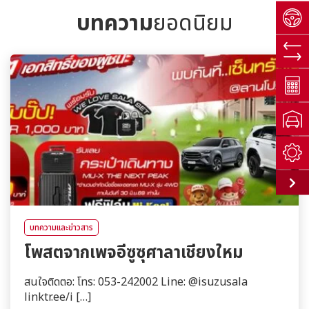
บทความ
ยอดนิยม
บทความและข่าวสาร
โพสตจากเพจอีซูซุศาลาเชียงใหม
สนใจติดตอ: โทร: 053-242002 Line: @isuzusala
linktr.ee/i […]