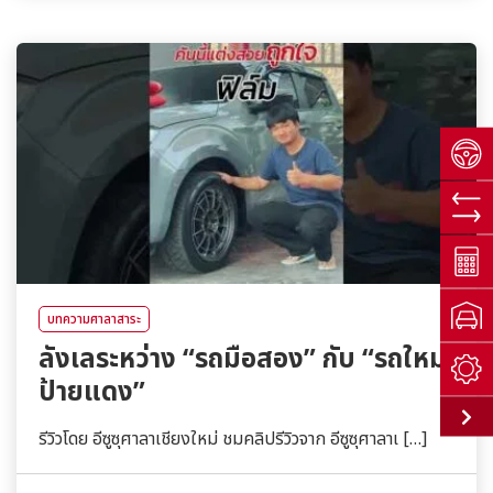
บทความศาลาสาระ
ลังเลระหว่าง “รถมือสอง” กับ “รถใหม่
ป้ายแดง”
รีวิวโดย อีซูซุศาลาเชียงใหม่ ชมคลิปรีวิวจาก อีซูซุศาลาเ […]