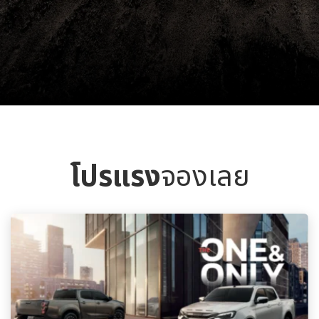
โปรแรง
จองเลย