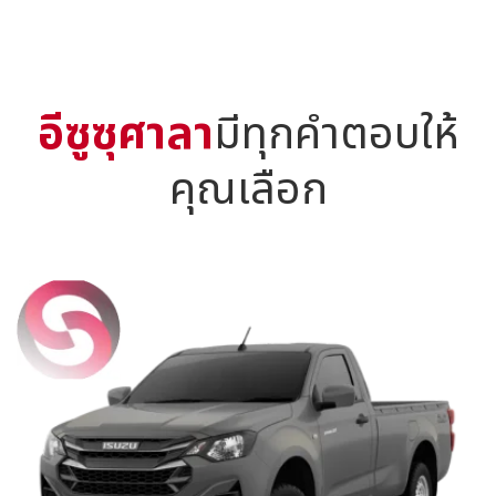
อีซูซุศาลา
มีทุกคำตอบให้
คุณเลือก