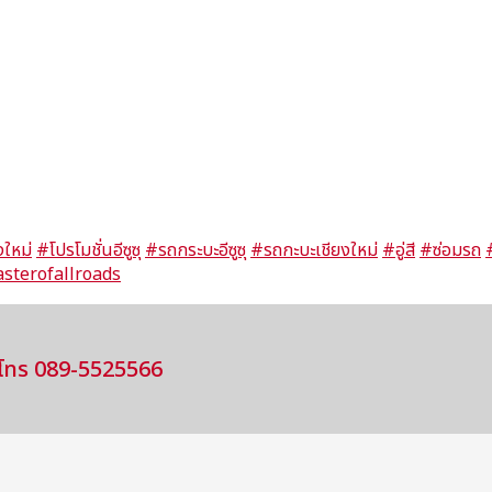
งใหม่
#โปรโมชั่นอีซูซุ
#รถกระบะอีซูซุ
#รถกะบะเชียงใหม่
#อู่สี
#ซ่อมรถ
sterofallroads
โทร 089-5525566