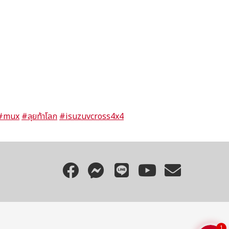
สอบถามข้อมูลเพิ่มเติมได้เลยนะคะ
#mux
#ลุยท้าโลก
#isuzuvcross4x4
โทร
อีเมล
Line
1