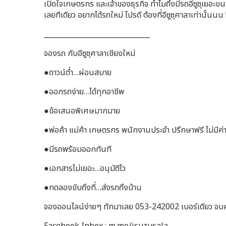
เปิดใจเกษตรกร และเจ้าของธุรกิจ ทำไมถึงมีรถอีซูซุเยอะขนาด
เลยทีเดียว อยากได้รถใหม่ โปรดี ต้องที่อีซูซุศาลาเท่านั้นนน 
______________________________
จองรถ กับอีซูซุศาลาเชียงใหม่
●ดาวน์ต่ำ…ผ่อนสบาย
●ออกรถง่าย…ได้ทุกอาชีพ
●ข้อเสนอพิเศษมากมาย
●พ่อค้า แม่ค้า เกษตรกร พนักงานประจำ ปรึกษาฟรี ไม่มีค่าใ
●มีรถพร้อมออกทันที
●เอกสารไม่เยอะ…อนุมัติไว
●ทดลองขับถึงที่…ส่งรถถึงบ้าน
จองออนไลน์ง่ายๆ ทักมาเลย 053-242002 เบอร์เดียว จบค