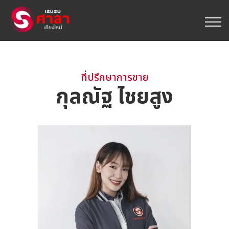
ที่ปรึกษาการขาย
กุลณัฐ ไชยสูง