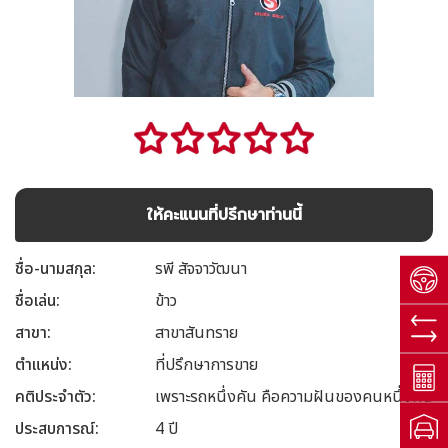
ให้คะแนนที่ปรึกษาท่านนี้
ชื่อ-นามสกุล
รพี สัจจาวัฒนา
ชื่อเล่น
ข้าว
สาขา
สาขาสันทราย
ตำแหน่ง
ที่ปรึกษาการขาย
คติประจำตัว
เพราะรถหนึ่งคัน คือความฝันของคนหนึ่งคน
ประสบการณ์
4 ปี