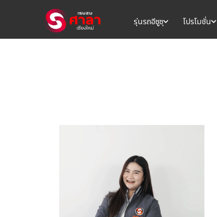
รุ่นรถอีซูซุ
โปรโมชั่น