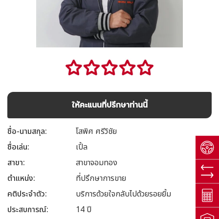
ให้คะแนนที่ปรึกษาท่านนี้
ชื่อ-นามสกุล
โสพิศ ศรีวิชัย
ชื่อเล่น
เปิ้ล
สาขา
สาขาจอมทอง
ตำแหน่ง
ที่ปรึกษาการขาย
คติประจำตัว
บริการด้วยใจกลับไปด้วยรอยยิ้ม
ประสบการณ์
14 ปี