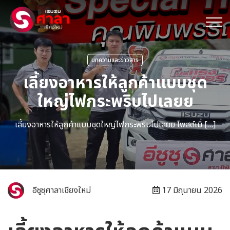
บทความและข่าวสาร
เลี้ยงอาหารให้ลูกค้าแบบชุด
ใหญ่ไฟกระพริบไปเลยย
เลี้ยงอาหารให้ลูกค้าแบบชุดใหญ่ไฟกระพริบไปเลยย โพสต์เมื่ […]
อีซูซุศาลาเชียงใหม่
17 มิถุนายน 2026