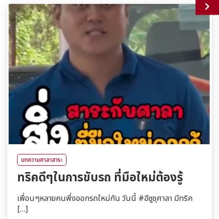
บทความศาลาสาระ
ทริคดีๆในการขับรถ ที่มือใหม่ต้องรู้
เพื่อนๆหลายคนพึ่งออกรถใหม่กัน วันนี้ #อีซูซุศาลา มีทริค
[…]