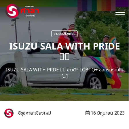
ข่าวสารกิจกรรม
ISUZU SALA WITH PRIDE
🏳️‍🌈
ISUZU SALA WITH PRDE 🏳️‍🌈 ข่าวดี!!! LGBTQ+ ออกรถง่ายไม่
[…]
อีซูซุศาลาเชียงใหม่
16 มิถุนายน 2023