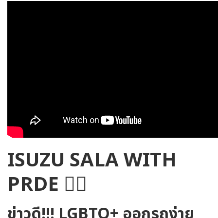
ISUZU SALA WITH
PRDE 🏳️‍🌈
ข่าวดี!!! LGBTQ+ ออกรถง่าย