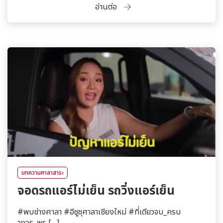
อ่านต่อ
บทความศาลาสาระ
จอดรถแอร์ไม่เย็น รถวิ่งแอร์เย็น
#พบช่างศาลา #อีซูซุศาลาเชียงใหม่ #ที่เดียวจบ_ครบ
วงจร_พร […]