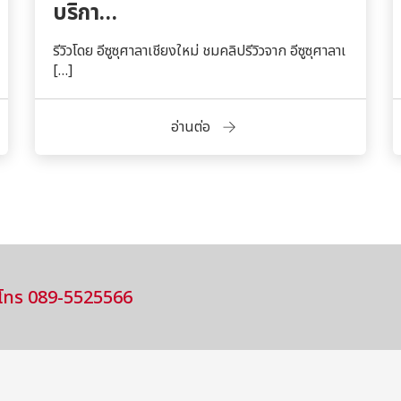
บริกา…
รีวิวโดย อีซูซุศาลาเชียงใหม่ ชมคลิปรีวิวจาก อีซูซุศาลาเ
[…]
อ่านต่อ
โทร 089-5525566