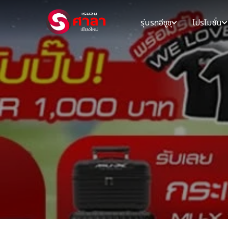
รุ่นรถอีซูซุ
โปรโมชั่น