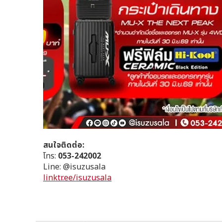
สนใจติดต่อ:
โทร:
053-242002
Line: @isuzusala
linktr.ee/isuzusala