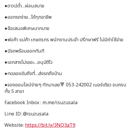
●ดาวน์ต่ำ…ผ่อนสบาย
●ออกรถง่าย…ได้ทุกอาชีพ
●ข้อเสนอพิเศษมากมาย
●พ่อค้า แม่ค้า เกษตรกร พนักงานประจำ ปรึกษาฟรี ไม่มีค่าใช้จ่าย
●มีรถพร้อมออกทันที
●เอกสารไม่เยอะ…อนุมัติไว
●ทดลองขับถึงที่…ส่งรถถึงบ้าน
●จองออนไลน์ง่ายๆ ทักมาเลย🔻 053-242002 เบอร์เดียว จบครบ
ทั้ง 5 สาขา
Facebook Inbox : m.me/isuzusala
Line ID: @isuzusala
Website:
https://bit.ly/3NQ3aT9