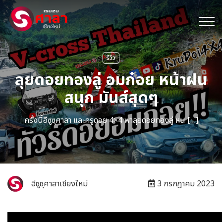
รีวิว
ลุยดอยทองลู่ อมก๋อย หน้าฝน
สนุก มันส์สุดๆ
ครั้งนี้อีซูซุศาลา และครูดอย 4×4 พาลุยดอยทองลู่ หน […]
อีซูซุศาลาเชียงใหม่
3 กรกฎาคม 2023