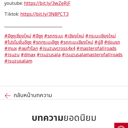
youtube:
https://bit.ly/3wZeRjF
Tiktok:
https://bit.ly/3N8PCT3
_____________________________
#อีซูซุเชียงใหม่
#อีซูซุ
#รถกระบะ
#เชียงใหม่
#กระบะเชียงใหม่
#โปรโมชั่นอีซูซุ
#รถกระบะอีซูซุ
#รถกะบะเชียงใหม่
#อู่สี
#ซ่อมรถ
#mux
#ลุยท้าโลก
#isuzuvcross4x4
#masterofallroads
#isuzu
#dmax
#isuzusala
#isuzusalamasterofallroads
#isuzusalam
กลับหน้าบทความ
บทความ
ยอดนิยม