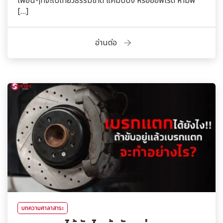
เพื่อนๆที่จะไปเที่ยวธรรมชาติ แคมป์ปิ้ง หรือออฟโรด ห้ามพ
[…]
อ่านต่อ
บทความศาลาสาระ