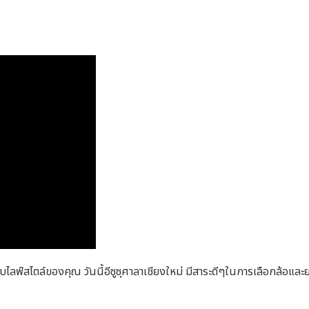
บไลฟ์สไตล์ของคุณ วันนี้อีซูซุศาลาเชียงใหม่ มีสาระดีๆในการเลือกล้อแล