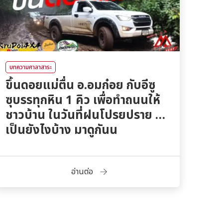
บทความศาลาสาระ
ขึ้นดอยแม่ตื่น อ.อมก๋อย กับอีซู
ซุบรรทุกหิน 1 คิว เพื่อทำถนนให้
ชาวบ้าน ในวันที่ฝนโปรยปราย …
เป็นยังไงบ้าง มาดูกันน
อ่านต่อ