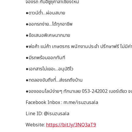
จองรถ กับอีซูซุศาลาเชียงใหม่
●ดาวน์ต่ำ…ผ่อนสบาย
●ออกรถง่าย…ได้ทุกอาชีพ
●ข้อเสนอพิเศษมากมาย
●พ่อค้า แม่ค้า เกษตรกร พนักงานประจำ ปรึกษาฟรี ไม่มีค่าใ
●มีรถพร้อมออกทันที
●เอกสารไม่เยอะ…อนุมัติไว
●ทดลองขับถึงที่…ส่งรถถึงบ้าน
●จองออนไลน์ง่ายๆ ทักมาเลย 053-242002 เบอร์เดียว จบ
Facebook Inbox : m.me/isuzusala
Line ID: @isuzusala
Website:
https://bit.ly/3NQ3aT9