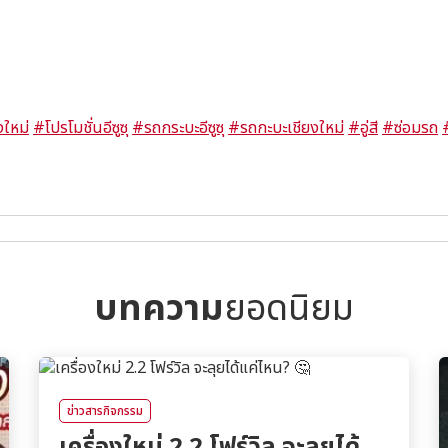
งใหม่
#โปรโมชั่นอีซูซุ
#รถกระบะอีซูซุ
#รถกะบะเชียงใหม่
#อู่สี
#ซ่อมรถ
บทความ
ยอดนิยม
ข่าวสารกิจกรรม