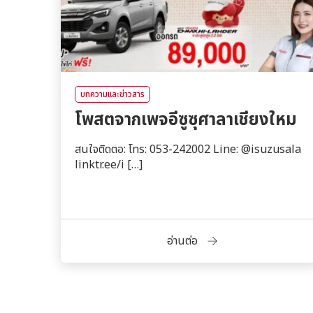
บทความและข่าวสาร
โพสตจากเพจอีซูซุศาลาเชียงใหม
สนใจติดตอ: โทร: 053-242002 Line: @isuzusala
linktr.ee/i […]
อ่านต่อ