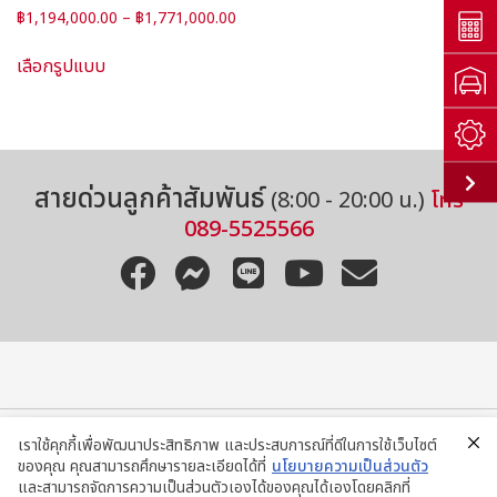
Price
฿
1,194,000.00
–
฿
1,771,000.00
range:
This
฿1,194,000.00
เลือกรูปแบบ
product
through
has
฿1,771,000.00
multiple
variants.
The
สายด่วนลูกค้าสัมพันธ์
options
(8:00 - 20:00 น.)
โทร
may
089-5525566
be
chosen
on
the
product
page
เราใช้คุกกี้เพื่อพัฒนาประสิทธิภาพ และประสบการณ์ที่ดีในการใช้เว็บไซต์
ของคุณ คุณสามารถศึกษารายละเอียดได้ที่
นโยบายความเป็นส่วนตัว
ติดต่อสอบถามผ่าน LINE
และสามารถจัดการความเป็นส่วนตัวเองได้ของคุณได้เองโดยคลิกที่