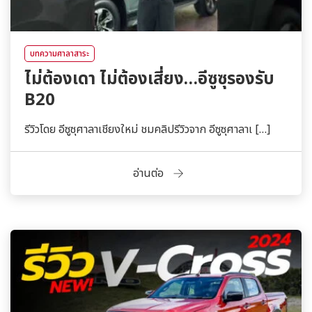
บทความศาลาสาระ
ไม่ต้องเดา ไม่ต้องเสี่ยง…อีซูซุรองรับ
B20
รีวิวโดย อีซูซุศาลาเชียงใหม่ ชมคลิปรีวิวจาก อีซูซุศาลาเ […]
อ่านต่อ