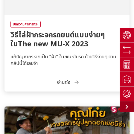
บทความศาลาสาระ
วิธีไล่ฝ้ากระจกรถยนต์แบบง่ายๆ
ในThe new MU-X 2023
แก้ปัญหากระจกเป็น “ฝ้า” ในขณะขับรถ ด้วยวิธีง่ายๆ ตาม
คลิปนี้ได้เลยจ้า
อ่านต่อ