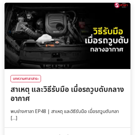
บทความศาลาสาระ
สาเหตุ และวิธีรับมือ เมื่อรถวูบดับกลาง
อากาศ
พบช่างศาลา EP48 | สาเหตุ และวิธีรับมือ เมื่อรถวูบดับกลา
[…]