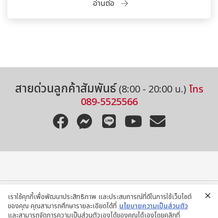
อ่านต่อ
สายด่วนลูกค้าสัมพันธ์
(8:00 - 20:00 น.)
โทร
089-5525566
เราใช้คุกกี้เพื่อพัฒนาประสิทธิภาพ และประสบการณ์ที่ดีในการใช้เว็บไซต์
ของคุณ คุณสามารถศึกษารายละเอียดได้ที่
นโยบายความเป็นส่วนตัว
ติดต่อสอบถามผ่าน LINE
และสามารถจัดการความเป็นส่วนตัวเองได้ของคุณได้เองโดยคลิกที่