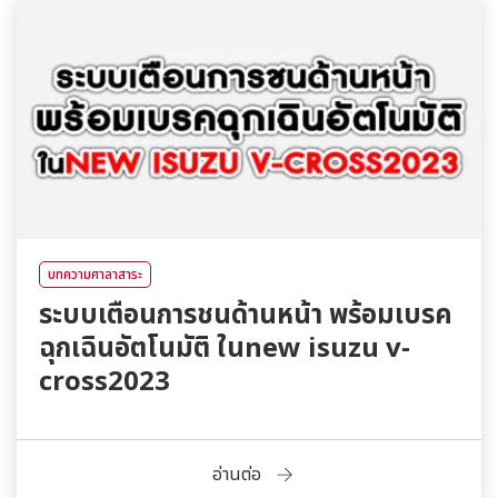
บทความศาลาสาระ
ระบบเตือนการชนด้านหน้า พร้อมเบรค
ฉุกเฉินอัตโนมัติ ในnew isuzu v-
cross2023
อ่านต่อ