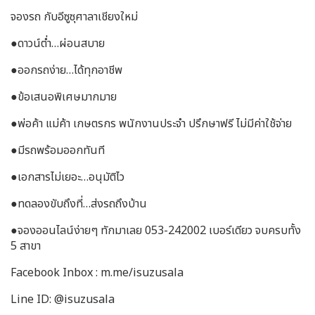
จองรถ กับอีซูซุศาลาเชียงใหม่
●ดาวน์ต่ำ…ผ่อนสบาย
●ออกรถง่าย…ได้ทุกอาชีพ
●ข้อเสนอพิเศษมากมาย
●พ่อค้า แม่ค้า เกษตรกร พนักงานประจำ ปรึกษาฟรี ไม่มีค่าใช้จ่าย
●มีรถพร้อมออกทันที
●เอกสารไม่เยอะ…อนุมัติไว
●ทดลองขับถึงที่…ส่งรถถึงบ้าน
●จองออนไลน์ง่ายๆ ทักมาเลย 053-242002 เบอร์เดียว จบครบทั้ง
5 สาขา
Facebook Inbox : m.me/isuzusala
Line ID: @isuzusala