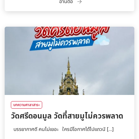
อ่านต่อ
บทความศาลาสาระ
วัดศรีดอนมูล วัดที่สายมูไม่ควรพลาด
บรรยากาศดี คนไม่เยอะ ใครมีโอกาศได้ไปแถวนั […]